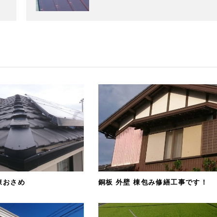
棟おさめ
銅板 外壁 棟包み修繕工事です！