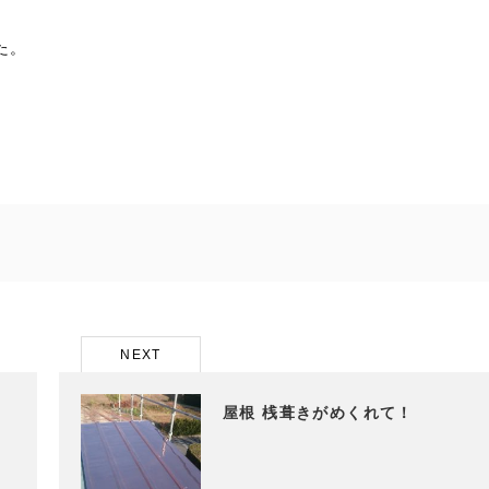
た。
NEXT
屋根 桟葺きがめくれて！