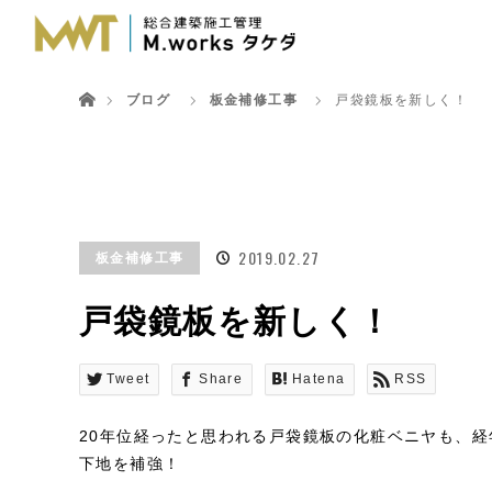
ホーム
ブログ
板金補修工事
戸袋鏡板を新しく！
2019.02.27
板金補修工事
戸袋鏡板を新しく！
Tweet
Share
Hatena
RSS
20年位経ったと思われる戸袋鏡板の化粧ベニヤも、
下地を補強！